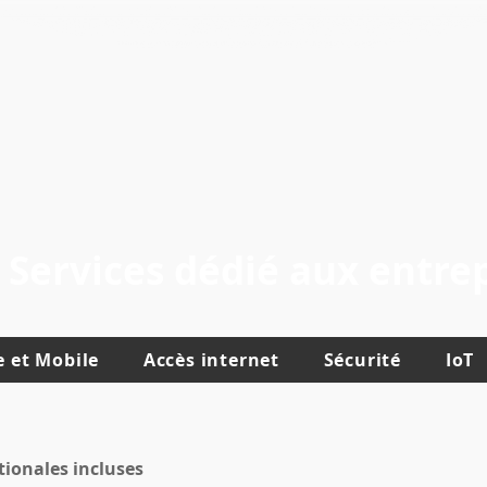
Services dédié aux entrep
e et Mobile
Accès internet
Sécurité
IoT
tionales incluses