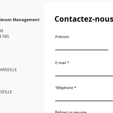
Contactez-nou
Telecom Management
TM
4 585
Prénom
E-mail
MARSEILLE
Téléphone
RSEILLE
Rédigez un message